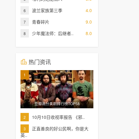
波兰家族第三季
4.0
6
青春碎片
9.0
7
少年魔法师：后继者..
8.0
8
热门资讯
1
豆瓣高分美剧排行榜TOP58
10月10日收视率报告 《邪..
2
正直善良的好公民啊，你是大
3
英..