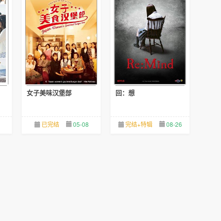
女子美味汉堡部
回：想
已完结
05-08
完结+特辑
08-26