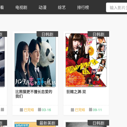
看
电视剧
动漫
综艺
排行榜
剧
日韩剧
日韩剧
比熊猫更不擅长恋爱的
狂赌之渊·双
我们
05-06
已完结
03-16
已完结
09-11
剧
最新美剧
日韩剧