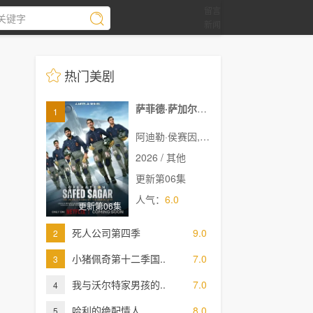
留言
新闻
热门美剧
萨菲德·萨加尔行动
1
阿迪勒·侯赛因,阿赫梅德·坎,悉塔尔特,吉米·舍尔吉勒,维奈·帕塔克,Ashok·Mehta,马努·里希·查达,马克·班宁顿,莫汉·卡普尔,R·巴克提·克莱因,丹尼斯·侯赛因,普拉加克塔·科利,Edward·Sonnenblick,Dia·Mirza,阿比·维尔马,米希尔·阿胡贾,Masoom·Mumtaz·Khan,Taaruk·Raina,阿姆丽塔·巴格琪,Arnav·Bhasin,Anupa
2026 / 其他
更新第06集
人气：
6.0
更新第06集
死人公司第四季
9.0
2
小猪佩奇第十二季国..
7.0
3
我与沃尔特家男孩的..
7.0
4
哈利的绝配情人
8.0
5