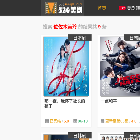
首页
美剧观
搜索
佐佐木美玲
的结果共
9
条
爱美剧
日本剧
日韩
那一夜，我怀了社长的
一点和平
孩子
已完结
/
5.0
06-13
更新至第05集
/
4.0
日韩剧
日韩