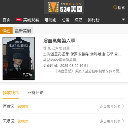
搜索
首页
美剧观看
电视剧
动漫
综艺
排行榜
爱美剧
详细
最新美剧
浴血黑帮第六季
导演: 安东尼·拜恩
主演:
基里安·墨菲
保罗·安德森
汤姆·哈迪
苏菲·兰
朵
类型:
安雅·泰勒-乔伊
2022年
最新美剧
芬恩·科尔
山姆·克拉弗林
娜塔莎·
奥基弗
更新时间：2025-08-22 16:51
安珀..
剧情:
《浴血黑帮》讲述了战后伯明翰地区传奇黑帮剃
已完结
刀党的故事。
播放线路
豆瓣评论
百度云
第06集
点击展开列表
无尽云
第06集
点击展开列表