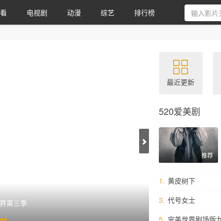
看
电视剧
动漫
综艺
排行榜
最近更新
520爱美剧
推荐
1.
黄皮树下
3.
代号女士
西部世界第三季
5.
​完美世界剧场版九