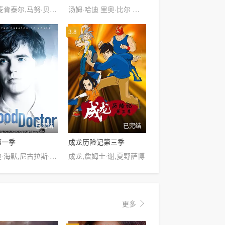
连姆·麦肯泰尔,马努·贝内特,丹尼尔·弗雷里格尔,帕纳·贺玛·泰勒,辛希亚·阿戴-罗宾森,达斯汀·克莱尔,希思琼斯,艾伦·霍尔曼,巴里·杜菲尔德,凯尔文泰勒
汤姆·哈迪 里奥·比尔 奥娜·卓别林 理查德·迪克森 大卫·海曼 迈克尔·凯利 乔纳森·普雷斯 杰森·沃特金斯 爱德华·霍格 罗杰·阿什顿-格里菲斯 杰西·
3.8
已完结
已完结
第一季
成龙历险记第三季
弗莱迪·海默,尼古拉斯·冈萨雷斯,安东尼娅·托马斯,卓库·莫度,碧儿·加勒特,希尔·哈勃,富田谭玲,理查德·希夫,格雷厄姆·维奇尔
成龙,詹姆士·谢,夏野萨博
更多