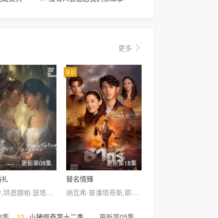
更多
9.0
更新第08集
更新第18集
婚礼
替名情臻
邝玲玲,珙恩娜帕·瑟塔拉塔那彭,阿披南·普拉瑟瓦塔纳坤,纳茹蒙·彭素帕普
纳瓦希·普潘塔奇斯,耶娜·萨拉斯,塔拉·提帕,威拉卡尼·坎瓦塔纳固,莎兰娅·君帕缇,普莉玛·邦查伦,维拉甘·瓦塔纳坤,Wiranakarn,Wattanakun
8集
10.
小猪佩奇第十二季
更新第05集