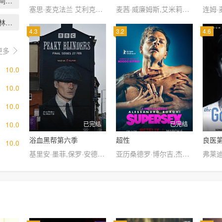
林间鸽踪
塞思·麦克法兰 艾利克斯·布诺斯町
麦茜·威廉姆斯,艾米莉亚·克拉克,理查德·麦登,伊萨克·亨普斯特德-怀特,斯蒂芬·迪兰,彼特·丁克拉奇,尼古拉·科斯特-瓦尔道,杰克·格里森,基特·哈灵顿
断林镇谜案..
4.3
3.2
4.6
更多
10.0
10.0
10.0
10.0
已完结
已完结
浴血黑帮第六季
超性
良医
10.0
基里安·墨菲,保罗·安德森,汤姆·哈迪,苏菲·兰朵,安雅·泰勒-乔伊,芬恩·科尔,山姆·克拉弗林,娜塔莎·奥基弗,安珀·安德森,卡勒姆·布斯-福特
亚历桑德罗·博尔吉,杰丝敏·特丽卡,琳达·哈蒂,Gaia Messerklinger,文森佐·内莫拉托,大卫·卡门诺斯,Giulio Greco,海伦娜·安东尼奥,Eva Cela,Joelle Hélary,杰德·佩德里,Axel Gallois,Alberto Ruano,Filippo Valle,萨尔·南尼,阿德里亚诺·吉安尼尼,弗洛伦丝·格林