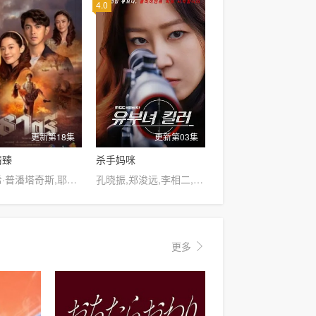
4.0
更新第18集
更新第03集
情臻
杀手妈咪
纳瓦希·普潘塔奇斯,耶娜·萨拉斯,塔拉·提帕,威拉卡尼·坎瓦塔纳固,莎兰娅·君帕缇,普莉玛·邦查伦,维拉甘·瓦塔纳坤,Wiranakarn,Wattanakun
孔晓振,郑浚远,李相二,成东日
更多