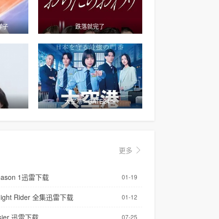
样子
跌落就完了
本深信自
大空港～GATE24～
更多
ason 1迅雷下载
01-19
ght Rider 全集迅雷下载
01-12
ier 迅雷下载
07-25