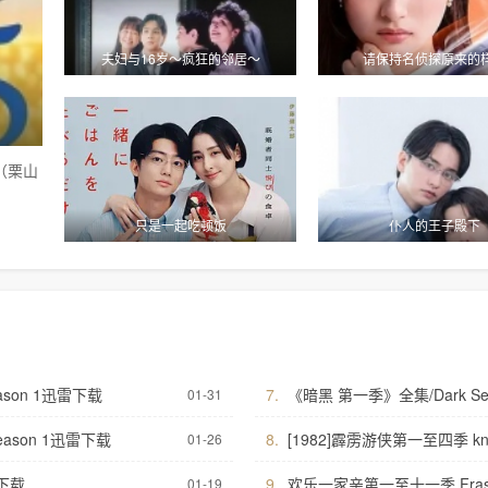
夫妇与16岁～疯狂的邻居～
请保持名侦探原来的
拍：逆转法庭
直到T恤干透
，是一部法律剧，讲述患有
40岁的杂志编辑咲子（苍井优 饰）原
辈律师及所长律师一同拾起委
己拥有美满的婚姻，但在卷入一场事故..
音”，揭开被隐藏的真相。
只是一起吃顿饭
仆人的王子殿下
一次通过司法..
ason 1迅雷下载
7.
《暗黑 第一季》全集/Dark Se
01-31
eason 1迅雷下载
8.
[1982]霹雳游侠第一至四季 kni
01-26
雷下载
9.
欢乐一家亲第一至十一季 Fras
01-19