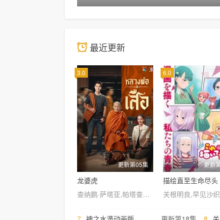
最近更新
3.0
6.0
更新第05集
更新第
龙婆虎
描绘直至生命尽头
查纳鹏·萨塔亚,帕塔查雅·平莎莫,维察亚蓬·亚姆萨德,Tide·Ekkapun·Bunluerit,Thanutsaluk·Hudson,Ndol·Knin
7.
神之水滴动画版
更新第18集
8.
关