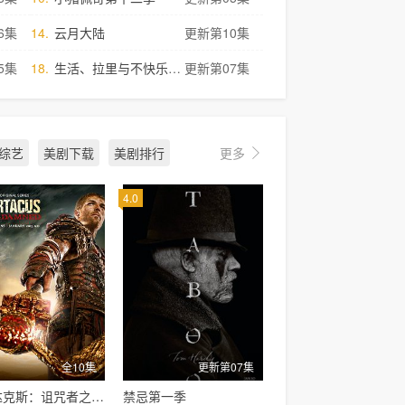
6集
14.
云月大陆
更新第10集
5集
18.
生活、拉里与不快乐的追求：一部美国史
更新第07集
/综艺
美剧下载
美剧排行
更多
4.0
全10集
更新第07集
斯巴达克斯：诅咒者之战第三季
禁忌第一季