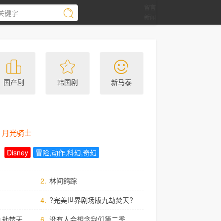
留言
新闻
国产剧
韩国剧
新马泰
月光骑士
Disney
冒险,动作,科幻,奇幻
2.
林间鸽踪
4.
?完美世界剧场版九劫焚天?
劫焚天​
6.
没有人会想念我们第二季