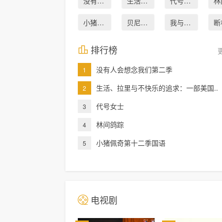
没有人会想..
生活、拉里..
代号女士
小猪佩奇第..
贝尼多姆命..
我与沃尔特..
排行榜
没有人会想念我们第二季
1
生活、拉里与不快乐的追求：一部美国..
2
代号女士
3
林间鸽踪
4
小猪佩奇第十二季国语
5
电视剧