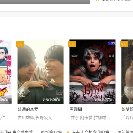
5.0
3.0
9.0
06集
更新第06集
更新第27集
普通的恋爱
黑珊瑚
绘梦
关根明良,早见沙织,仁见纱绫,藤村花音,日高范子,种崎敦美,野上尤加奈,井上喜久子
古川雄辉,长野凌大
,甘东·阿卡赞,拉娜帕·翁塔娜特,莫拉克·桑塔维,塔纳功·陂沙亚侬,玛妮娜·甘姆雯,帕拉查功·皮亚萨库乔,周·艮欧若戈·塔潘努特,松希·努诺卡空希,缓乐莉·格隆格侬,温拿·圭毕达,迪·威威迪·巴沃隆凯拉霆卡州恩
于我转生变成史莱姆这档事第四季
更新第17集
9.
没有人会想念我们第二季
更新第0