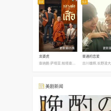
3.0
5.0
更新第05集
更新第
龙婆虎
普通的恋爱
查纳鹏·萨塔亚,帕塔查雅·平莎莫,维察亚蓬·亚姆萨德,Tide·Ekkapun·Bunluerit,Thanutsaluk·Hudson,Ndol·Knin
古川雄辉,长野凌大
美剧新闻