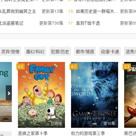
从乱葬岗到幽冥之主
更新第13集
13.
如果历史是一群喵大明皇朝篇
更新第0
北派盗墓笔记
更新第730集
17.
直到T恤干透
更新第0
灵异/惊悚
魔幻/科幻
犯罪/历史
都市/情感
动漫/卡通
选秀
4.2
4.1
3.3
谭第一季
生活大爆炸第一季
已完结
全10集
恶搞之家第十季
权力的游戏第三季