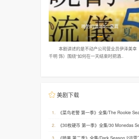
晚酌的流派5：夏篇
律政节
讲述的是不动产公司营业员伊泽美幸（栗山
本剧由原创剧本打造
 饰）围绕“如何在一天结束时把酒..
口吃的新人律师，与前
托人“无法说出口的声
故事的主人公・泰地空虽
美剧下载
1.
《菜鸟老警 第一季》全集/The Rookie Se
2.
《30枚硬币 第一季》全集/30 Monedas S
3.
《暗黑 第二季》全集/Dark Season 2迅