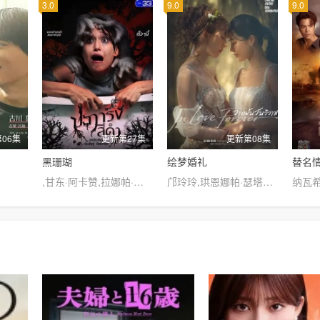
3.0
9.0
9.0
06集
更新第27集
更新第08集
黑珊瑚
绘梦婚礼
替名
,甘东·阿卡赞,拉娜帕·翁塔娜特,莫拉克·桑塔维,塔纳功·陂沙亚侬,玛妮娜·甘姆雯,帕拉查功·皮亚萨库乔,周·艮欧若戈·塔潘努特,松希·努诺卡空希,缓乐莉·格隆格侬,温拿·圭毕达,迪·威威迪·巴沃隆凯拉霆卡州恩
邝玲玲,珙恩娜帕·瑟塔拉塔那彭,阿披南·普拉瑟瓦塔纳坤,纳茹蒙·彭素帕普