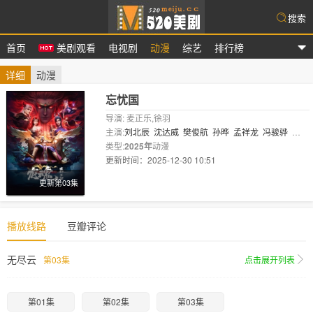
搜索
首页
美剧观看
电视剧
动漫
综艺
排行榜
爱美剧
详细
动漫
忘忧国
导演: 麦正乐,徐羽
主演:
刘北辰
沈达威
樊俊航
孙晔
孟祥龙
冯骏骅
夏
磊
类型:
鹏小胖
2025年
动漫
更新时间：2025-12-30 10:51
剧情:
更新第03集
播放线路
豆瓣评论
无尽云
第03集
点击展开列表
第01集
第02集
第03集