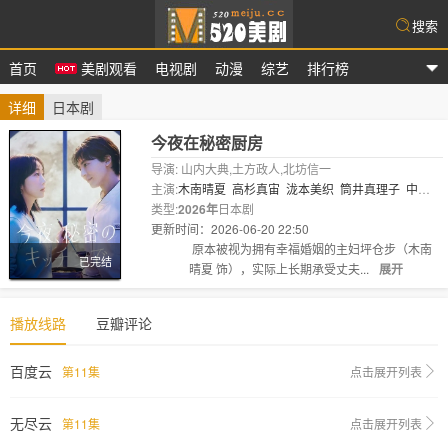
搜索
首页
美剧观看
电视剧
动漫
综艺
排行榜
爱美剧
详细
日本剧
今夜在秘密厨房
导演: 山内大典,土方政人,北坊信一
主演:
木南晴夏
高杉真宙
泷本美织
筒井真理子
中村
俊介
类型:
2026年
佐津川爱美
日本剧
月城叶音
森优作
杨宇腾
白本彩
奈
更新时间：2026-06-20 22:50
吉田萌果
安井顺平
剧情:
原本被视为拥有幸福婚姻的主妇坪仓步（木南
已完结
晴夏 饰），实际上长期承受丈夫...
展开
播放线路
豆瓣评论
百度云
第11集
点击展开列表
无尽云
第11集
点击展开列表