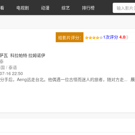
看
电视剧
动漫
综艺
排行榜
1次评分
4.0
(
)
给影片评分：
萨瓦
科拉帕特·拉姆诺伊
泰
国 / 泰语
-16 22:50
分手后，Aeng远走台北。他偶遇一位古怪而迷人的旅者，随对方走...
展