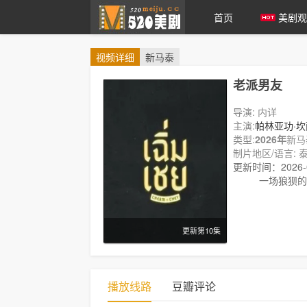
首页
美剧观
视频
详细
新马泰
爱美剧
老派男友
导演: 内详
主演:
帕林亚功·坎
类型:
2026年
新马
制片地区/语言: 泰
更新时间：2026-07
剧情:
一场狼狈的
更新第10集
播放线路
豆瓣评论