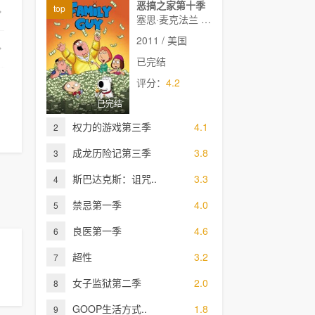
恶搞之家第十季
top
塞思·麦克法兰 艾利克斯·布诺斯町
2011 / 美国
已完结
评分：
4.2
已完结
权力的游戏第三季
4.1
2
成龙历险记第三季
3.8
3
斯巴达克斯：诅咒..
3.3
4
禁忌第一季
4.0
5
良医第一季
4.6
6
超性
3.2
7
女子监狱第二季
2.0
8
GOOP生活方式..
1.8
9