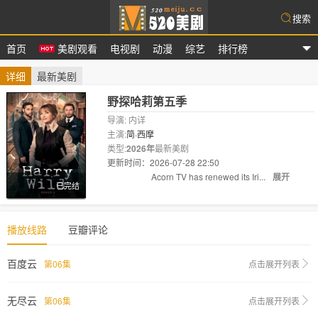
搜索
首页
美剧观看
电视剧
动漫
综艺
排行榜
爱美剧
详细
最新美剧
野探哈莉第五季
导演: 内详
主演:
简·西摩
类型:
2026年
最新美剧
更新时间：2026-07-28 22:50
剧情:
Acorn TV has renewed its Iri...
展开
已完结
播放线路
豆瓣评论
百度云
第06集
点击展开列表
无尽云
第06集
点击展开列表