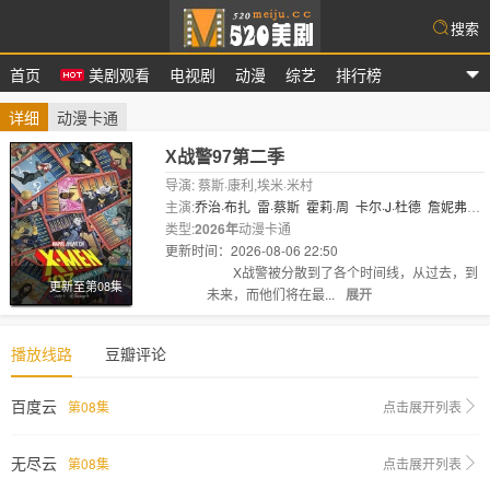
搜索
首页
美剧观看
电视剧
动漫
综艺
排行榜
爱美剧
详细
动漫卡通
X战警97第二季
导演: 蔡斯·康利,埃米·米村
主演:
乔治·布扎
雷·蔡斯
霍莉·周
卡尔·J·杜德
詹妮弗·
黑尔
类型:
2026年
JP·卡利亚赫
动漫卡通
罗斯·马昆德
艾莉森·西莉-史密
斯
更新时间：2026-08-06 22:50
马修..
剧情:
X战警被分散到了各个时间线，从过去，到
更新至第08集
未来，而他们将在最...
展开
播放线路
豆瓣评论
百度云
第08集
点击展开列表
无尽云
第08集
点击展开列表