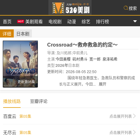
搜索
首页
美剧观看
电视剧
动漫
综艺
排行榜
爱美剧
详细
日本剧
Crossroad～救命救急的约定～
导演: 及川拓郎,中前勇儿
主演:
今田美樱
矶村勇斗
宽一郎
泉泽祐希
类型:
2026年
日本剧
更新时间：2026-08-05 22:50
剧情:
围绕年轻急救医生、急救队员和警察的成
更新第05集
长与正义展开。今田...
展开
播放线路
豆瓣评论
百度云
第05集
点击展开列表
无尽云
第05集
点击展开列表