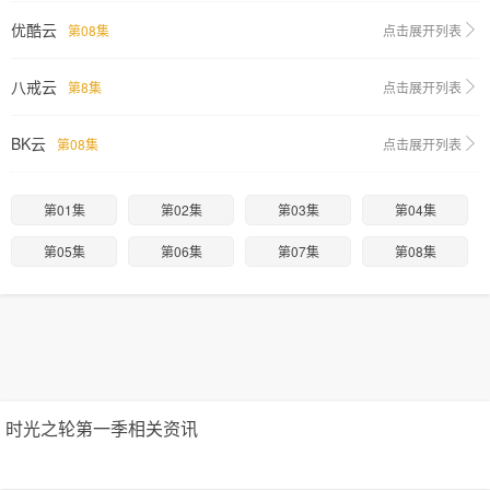
优酷云
第08集
点击展开列表
八戒云
第8集
点击展开列表
BK云
第08集
点击展开列表
第01集
第02集
第03集
第04集
第05集
第06集
第07集
第08集
时光之轮第一季相关资讯