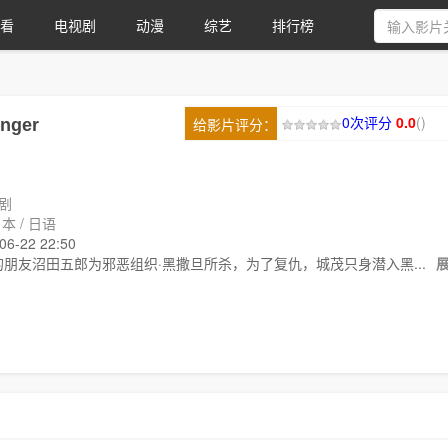
看
电视剧
动漫
综艺
排行榜
0次评分
0.0
(
)
给影片评分：
nger
剧
本 / 日语
-22 22:50
的朋友沼田五郎为邪恶组织·黑撒旦所杀，为了复仇，城茂只身潜入黑...