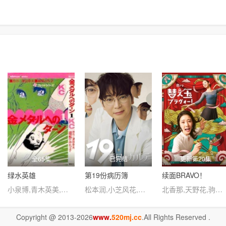
全65集
已完结
更新第20集
绿水英雄
第19份病历簿
续面BRAVO！
小泉博,青木英美,梅田智子
松本润,小芝风花,新田真剑佑,木村佳乃,田中泯
北香那,天野花,驹木根葵汰,葵揚,キンタロー。,野添义弘
Copyright @ 2013-2026
www.
520mj.cc
.All Rights Reserved .