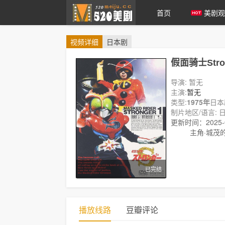
首页
美剧观
视频
详细
日本剧
爱美剧
假面骑士Stro
导演: 暂无
主演:
暂无
类型:
1975年
日本
制片地区/语言: 日
更新时间：2025-06
剧情:
主角·城茂
已完结
播放线路
豆瓣评论