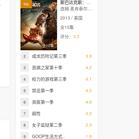
斯巴达克斯：诅咒者之战第三季
top
连姆·麦肯泰尔,马努·贝内特,丹尼尔·弗雷里格尔,帕纳·贺玛·泰勒,辛希亚·阿戴-罗宾森,达斯汀·克莱尔,希思琼斯,艾伦·霍尔曼,巴里·杜菲尔德,凯尔文泰勒
2013 / 美国
全10集
评分：
3.3
全10集
成龙历险记第三季
3.8
2
恶搞之家第十季
4.2
3
权力的游戏第三季
4.1
4
禁忌第一季
4.0
5
良医第一季
4.6
6
超性
3.2
7
女子监狱第二季
2.0
8
GOOP生活方式..
1.8
9