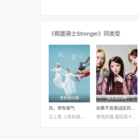
《假面骑士Stronger》同类型
更新第93集
更新第08集
风，带有香气
如果不良激战区的四天王转生成了偶像团体
见上爱,上坂树里,水野美纪,早坂美海,小林隆,小林虎之介,津崎史郎,岩瀬顕子,三浦贵大,根岸季衣,大岛美幸,义达祐未,たくや,原田泰造,北村一辉,佐野晶哉,藤原季节,林裕太,坂东弥十郎,内田慈,小倉史也,片冈鹤太郎,松金米子,广冈由里子,春海四方,多部未华子,高岛政宏,二田絢乃,中田青渚,井上向日葵,丸山礼,研直子,生田绘梨花,菊池亚希子,中井友望,木越明,原嶋凛,玄理,伊势志摩,古川雄大,坂口涼
塚地武雅,冨田菜々風,櫻井もも,鈴木瞳美,蟹沢萌子,谷崎早耶,本田珠由記,落合希来里,尾木波菜,永田詩央里,河口夏音,川中子奈月心