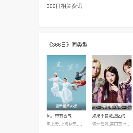
366日相关资讯
《366日》同类型
更新至第95集
更新第09集
风，带有香气
如果不良激战区的四天王转生成了偶像团体
见上爱,上坂树里,水野美纪,早坂美海,小林隆,小林虎之介,津崎史郎,岩瀬顕子,三浦贵大,根岸季衣,大岛美幸,义达祐未,たくや,原田泰造,北村一辉,佐野晶哉,藤原季节,林裕太,坂东弥十郎,内田慈,小倉史也,片冈鹤太郎,松金米子,广冈由里子,春海四方,多部未华子,高岛政宏,二田絢乃,中田青渚,井上向日葵,丸山礼,研直子,生田绘梨花,菊池亚希子,中井友望,木越明,原嶋凛,玄理,伊势志摩,古川雄大,坂口涼
塚地武雅,冨田菜々風,櫻井もも,鈴木瞳美,蟹沢萌子,谷崎早耶,本田珠由記,落合希来里,尾木波菜,永田詩央里,河口夏音,川中子奈月心