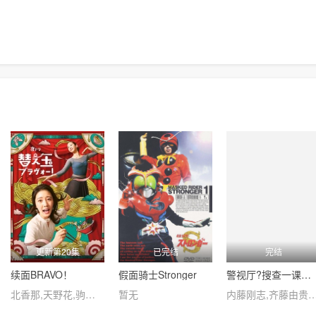
更新第20集
已完结
完结
续面BRAVO！
假面骑士Stronger
警视厅?搜查一课长第五季
北香那,天野花,驹木根葵汰,葵揚,キンタロー。,野添义弘
暂无
内藤刚志,齐藤由贵,本田博太郎,阳月华,铃木裕树,塙宣之,