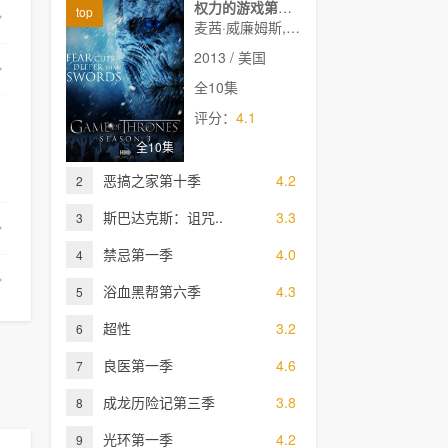
权力的游戏第三季
top
麦茜·威廉姆斯,艾米莉亚·克拉克,理查德·麦登,伊萨克·亨普斯特德-怀特,斯蒂芬·迪兰,彼特·丁克拉奇,尼古拉·科斯特-瓦尔道,杰克·格里森,基特·哈灵顿
2013 / 美国
全10集
评分：
4.1
全10集
恶搞之家第十季
4.2
2
斯巴达克斯：诅咒..
3.3
3
禁忌第一季
4.0
4
浴血黑帮第六季
4.3
5
超性
3.2
6
良医第一季
4.6
7
成龙历险记第三季
3.8
8
光环第一季
4.2
9