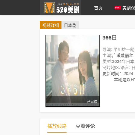
首页
美剧观
视频
详细
日本剧
爱美剧
366日
导演: 平川雄一朗
主演:
广濑爱丽丝
姫
类型:
和久井映见
2024年
日本
制片地区/语言: 日
更新时间：2024-06
剧情:
本剧是以H
已完结
播放线路
豆瓣评论