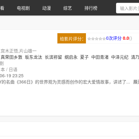
看
电视剧
动漫
综艺
排行榜
0次评分
0.0
(
)
给影片评分：
,宫木正悟,片山雄一
真荣田乡敦
坂东龙汰
长滨祢留
纲启永
夏子
中田青渚
中泽元纪
清
剧
宫崎莉里沙
前田..
本 / 日语
-19 23:25
Y的名曲《366日》的世界观为灵感而创作的宏大爱情故事，讲述了...
展