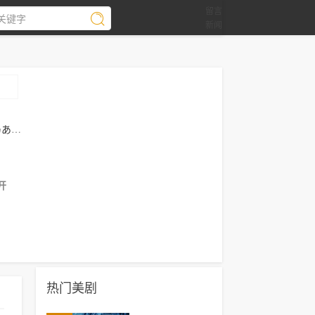
留言
新闻
乃あさ
开
热门美剧