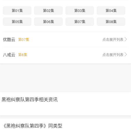
第01集
第02集
第03集
第04集
第05集
第06集
第07集
第08集
优酷云
第07集
点击展开列表
八戒云
第8集
点击展开列表
黑袍纠察队第四季相关资讯
《黑袍纠察队第四季》同类型