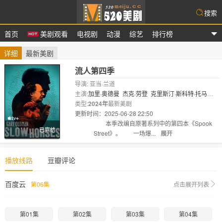
搜索
首页
美剧观看
电视剧
动漫
综艺
排行榜
爱美剧
详细
最新美剧
流人第四季
导演: 亚当·兰道
主演:
加里·奥德曼
杰克·劳登
克里斯汀·斯科特·托马
斯
类型:
萨斯基亚·里维斯
2024年
最新美剧
罗莎琳德·以利亚撒
克里斯托弗·
钟
更新时间：2025-06-28 22:50
艾米-费欧‧..
剧情:
本季改编自原著系列中的第四本《Spook
已完结
Street》。 一场爆...
展开
播放线路
豆瓣评论
百度云
第06集
点击展开列表
第01集
第02集
第03集
第04集