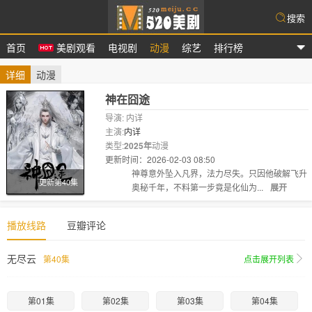
搜索
首页
美剧观看
电视剧
动漫
综艺
排行榜
爱美剧
详细
动漫
神在囧途
导演: 内详
主演:
内详
类型:
2025年
动漫
更新时间：2026-02-03 08:50
剧情:
神尊意外坠入凡界，法力尽失。只因他破解飞升
更新第40集
奥秘千年，不料第一步竟是化仙为...
展开
播放线路
豆瓣评论
无尽云
第40集
点击展开列表
第01集
第02集
第03集
第04集