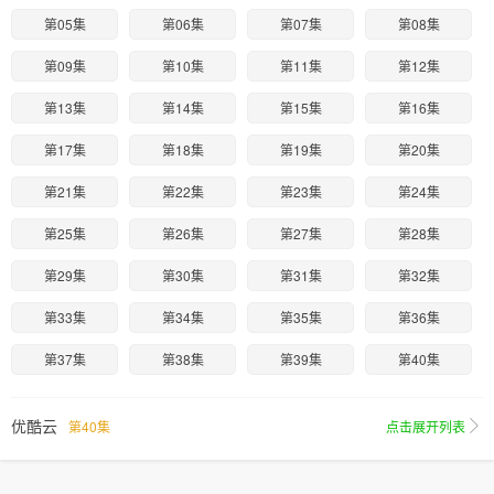
第05集
第06集
第07集
第08集
第09集
第10集
第11集
第12集
第13集
第14集
第15集
第16集
第17集
第18集
第19集
第20集
第21集
第22集
第23集
第24集
第25集
第26集
第27集
第28集
第29集
第30集
第31集
第32集
第33集
第34集
第35集
第36集
第37集
第38集
第39集
第40集
优酷云
第40集
点击展开列表