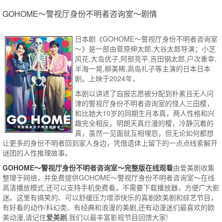
GOHOME〜警视厅身份不明者咨询室〜剧情
日本剧《GOHOME〜警视厅身份不明者咨询室
〜》是一部由菅原伸太郎,大谷太郎导演；小芝
风花,大岛优子,阿部亮平,吉田钢太郎,户次重幸,
半海一晃,柳美稀,高岛礼子等主演的日本日本
剧。上映于2024年，
本剧以讲述了自报志愿被分配到朴素且无人问
津的警视厅身份不明者咨询室的怪人三田樱，
和比她大10岁的同期生月本真，两人性格和兴
趣完全相反。明朗天真烂漫的樱，冷静沉着的
真，虽然一见面就互相埋怨，但无论如何都想
让更多的身份不明者回到家人身边，凭借遗体上留下的一点点线索解开
谜团的人性推理故事。
GOHOME〜警视厅身份不明者咨询室〜完整版在线观看
由爱美剧收集
整理于网络，并免费提供
GOHOME〜警视厅身份不明者咨询室〜
在线
高清播放模式,还可以支持手机免费看，不需要下载播放器，方便广大影
迷。这里有搞笑的、可以舒缓压力增添快乐的喜剧欧美剧和综艺节目，
有好看的动作/科幻类、有经典和浪漫的美剧,还有动漫迷们最喜欢的欧
美动漫,请记住
爱美剧
,我们以最丰富影视节目回馈大家!