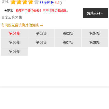
评分:
--
88次评分
4.4
(
)
★提示
：
播放不了等待60秒！再不行就切换线路↓
路线选择
百度云第01集
有问题先尝试换其他路线 →
第01集
第02集
第03集
第04集
第05集
第06集
第07集
第08集
第09集