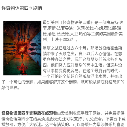
怪奇物语第四季剧情
最新美剧《怪奇物语第四季》是一部由马特·达
菲,罗斯·达菲导演；米莉·波比·布朗,薇诺娜·瑞
德,菲恩·伍法德,大卫·哈伯等主演的美国最新美
剧。上映于2022年，
星庭之战已经过去六个月，那场战役给霍金斯
镇带来了灭顶之灾，自此以后人心惶惶。在想
尽各种办法之后，我们这群朋友们首次各奔东
西，他们努力应对复杂的高中生活，但这并没
有让事情变得更容易。在这个最脆弱的时代，
一个可怕的全新超自然威胁浮出水面，并抛出
了一个可怕的谜题，如果能够解开这个谜题，就可能从彻底终结恐怖的
颠倒世界。
怪奇物语第四季完整版在线观看
由爱美剧收集整理于网络，并免费提供
怪奇物语第四季
在线高清播放模式,还可以支持手机免费看，不需要下载
播放器，方便广大影迷。这里有搞笑的、可以舒缓压力增添快乐的喜剧