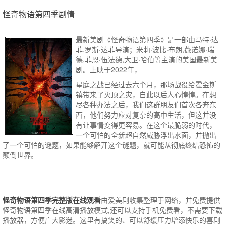
怪奇物语第四季剧情
最新美剧《怪奇物语第四季》是一部由马特·达
菲,罗斯·达菲导演；米莉·波比·布朗,薇诺娜·瑞
德,菲恩·伍法德,大卫·哈伯等主演的美国最新美
剧。上映于2022年，
星庭之战已经过去六个月，那场战役给霍金斯
镇带来了灭顶之灾，自此以后人心惶惶。在想
尽各种办法之后，我们这群朋友们首次各奔东
西，他们努力应对复杂的高中生活，但这并没
有让事情变得更容易。在这个最脆弱的时代，
一个可怕的全新超自然威胁浮出水面，并抛出
了一个可怕的谜题，如果能够解开这个谜题，就可能从彻底终结恐怖的
颠倒世界。
怪奇物语第四季完整版在线观看
由爱美剧收集整理于网络，并免费提供
怪奇物语第四季
在线高清播放模式,还可以支持手机免费看，不需要下载
播放器，方便广大影迷。这里有搞笑的、可以舒缓压力增添快乐的喜剧