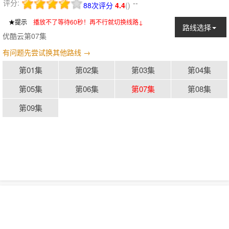
评分:
--
88次评分
4.4
(
)
★提示
：
播放不了等待60秒！再不行就切换线路↓
路线选择
优酷云第07集
有问题先尝试换其他路线 →
第01集
第02集
第03集
第04集
第05集
第06集
第07集
第08集
第09集