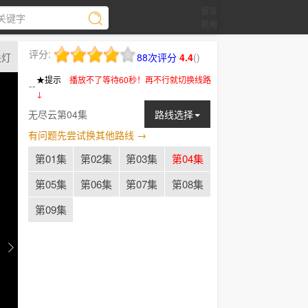
留言
新闻
评分:
关灯
88次评分
4.4
(
)
★提示
：
播放不了等待60秒！再不行就切换线路
--
↓
无尽云第04集
路线选择
有问题先尝试换其他路线 →
第01集
第02集
第03集
第04集
第05集
第06集
第07集
第08集
第09集