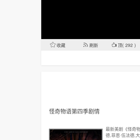
收藏
刷新
顶(
292
)
怪奇物语第四季剧情
最新美剧《怪奇物
德,菲恩·伍法德,