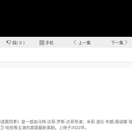
踩(
0
)

手机
上一集
下一集
语第四季》是一部由马特·达菲,罗斯·达菲导演；米莉·波比·布朗,薇诺娜·
大卫·哈伯等主演的美国最新美剧。上映于2022年，