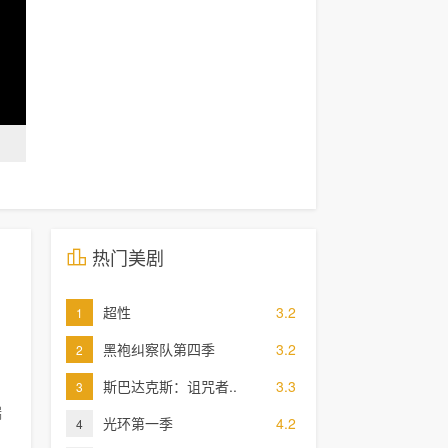
热门美剧
超性
3.2
1
黑袍纠察队第四季
3.2
2
斯巴达克斯：诅咒者..
3.3
3
瑞
光环第一季
4.2
4